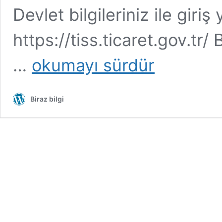
Devlet bilgileriniz ile giriş 
https://tiss.ticaret.gov.t
Spam/
…
okumayı sürdür
İstenmeyen
mesaj,
arama
Biraz bilgi
ve
e-
postalar